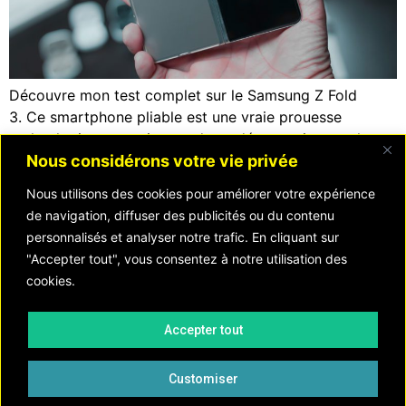
Découvre mon test complet sur le Samsung Z Fold
3. Ce smartphone pliable est une vraie prouesse
technologique et qui tente de se démocratiser sur le
Nous considérons votre vie privée
marché du mobile. C’est le troisième mobile pliant de
Samsung, proposant la compatibilité avec le S Pen et
Nous utilisons des cookies pour améliorer votre expérience
plusieurs composants supplémentaires permettant une
de navigation, diffuser des publicités ou du contenu
meilleure performance du téléphone. Mais dans la vraie
personnalisés et analyser notre trafic. En cliquant sur
[…]
"Accepter tout", vous consentez à notre utilisation des
cookies.
Accepter tout
MENTIONS
LÉGALES
Customiser