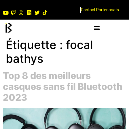
Contact Partenariats
Étiquette :
focal
bathys
Top 8 des meilleurs
casques sans fil Bluetooth
2023